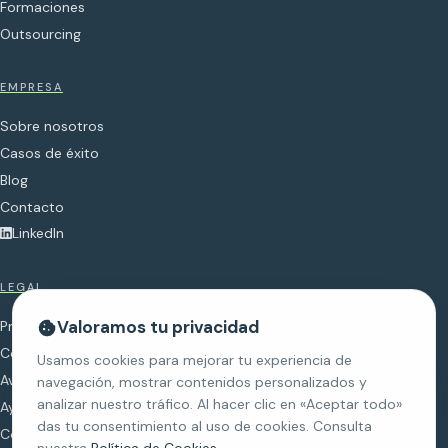
Formaciones
Outsourcing
EMPRESA
Sobre nosotros
Casos de éxito
Blog
Contacto
LinkedIn
LEGAL
Valoramos tu privacidad
Privacidad
Cookies
Usamos cookies para mejorar tu experiencia de
Aviso legal
navegación, mostrar contenidos personalizados y
analizar nuestro tráfico. Al hacer clic en «Aceptar todo»
Ayudas y subvenciones
das tu consentimiento al uso de cookies. Consulta
Configurar cookies
nuestra
Política de Cookies
.