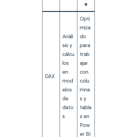
e
Opti
miza
Análi
do
sis y
para
cálcu
trab
los
ajar
en
con
DAX
mod
colu
elos
mna
de
s y
dato
tabla
s
s en
Pow
er BI