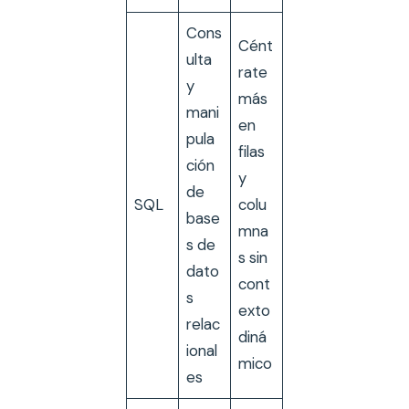
Cons
Cént
ulta
rate
y
más
mani
en
pula
filas
ción
y
de
SQL
colu
base
mna
s de
s sin
dato
cont
s
exto
relac
diná
ional
mico
es