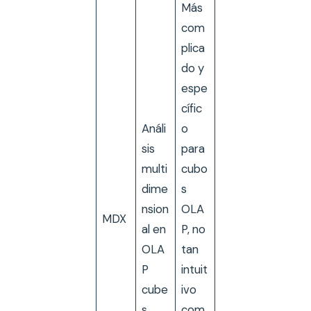
Más
com
plica
do y
espe
cífic
Análi
o
sis
para
multi
cubo
dime
s
nsion
OLA
MDX
al en
P, no
OLA
tan
P
intuit
cube
ivo
s
com