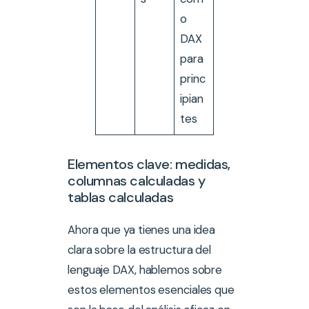
o
DAX
para
princ
ipian
tes
Elementos clave: medidas,
columnas calculadas y
tablas calculadas
Ahora que ya tienes una idea
clara sobre la estructura del
lenguaje DAX, hablemos sobre
estos elementos esenciales que