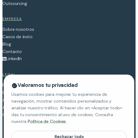
Outsourcing
EMPRESA
Sobre nosotros
Casos de éxito
Blog
Contacto
LinkedIn
LEGAL
Valoramos tu privacidad
Privacidad
Cookies
Usamos cookies para mejorar tu experiencia de
Aviso legal
navegación, mostrar contenidos personalizados y
Ayudas y subvenciones
analizar nuestro tráfico. Al hacer clic en «Aceptar todo»
Configurar cookies
das tu consentimiento al uso de cookies. Consulta
nuestra
Política de Cookies
.
Necesarias
Rechazar todo