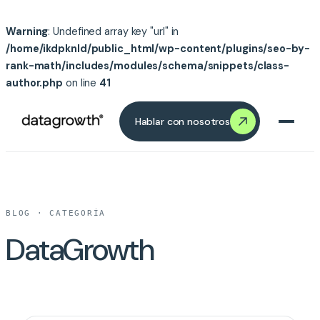
Warning
: Undefined array key "url" in
/home/ikdpknld/public_html/wp-content/plugins/seo-by-
rank-math/includes/modules/schema/snippets/class-
author.php
on line
41
Saltar
Saltar al contenido
al
Hablar con nosotros
contenido
BLOG · CATEGORÍA
DataGrowth