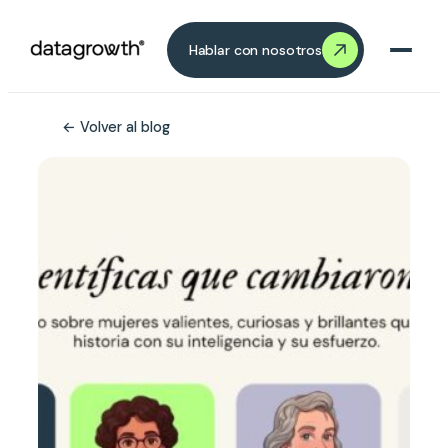
Saltar
Saltar al contenido
al
Hablar con nosotros
contenido
← Volver al blog