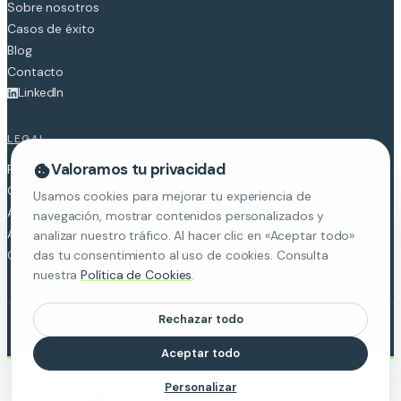
Sobre nosotros
Casos de éxito
Blog
Contacto
LinkedIn
LEGAL
Valoramos tu privacidad
Privacidad
Cookies
Usamos cookies para mejorar tu experiencia de
Aviso legal
navegación, mostrar contenidos personalizados y
Ayudas y subvenciones
analizar nuestro tráfico. Al hacer clic en «Aceptar todo»
Configurar cookies
das tu consentimiento al uso de cookies. Consulta
nuestra
Política de Cookies
.
Necesarias
Rechazar todo
Imprescindibles para el funcionamiento del sitio.
©
2026
Datagrowth Analytics S.L. — Santa Cruz de Tenerife, España.
Siempre activas.
Aceptar todo
Análisis
Personalizar
Nos ayudan a entender cómo se usa la web para